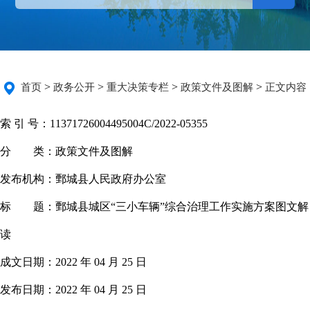
>
>
>
>
首页
政务公开
重大决策专栏
政策文件及图解
正文内容
索 引 号：
11371726004495004C/2022-05355
分 类：
政策文件及图解
发布机构：
鄄城县人民政府办公室
标 题：
鄄城县城区“三小车辆”综合治理工作实施方案图文解
读
成文日期：
2022 年 04 月 25 日
发布日期：
2022 年 04 月 25 日