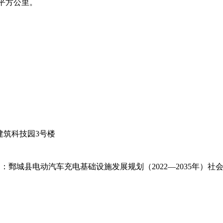
67平方公里。
建筑科技园
3号楼
明：
鄄城县电动汽车充电基础设施发展规划（
2022—2035年）
社