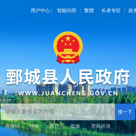
用户中心
智能问答
繁體
长者专区
政
搜一下
热搜词：
社保
医疗
低保
营商环境