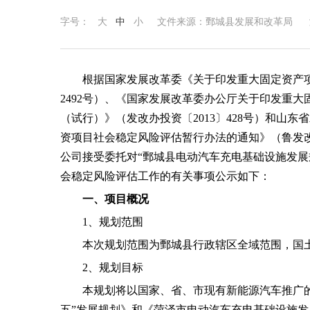
字号：
大
中
小
文件来源：
鄄城县发展和改革局
根据国家发展改革委《关于印发重大固定资产
2492号）
、《国家发展改革委办公厅关于印发重大
（试行）》（发改办投资〔
2013〕428号）和
山东省
资项目社会稳定风险评估暂行办法的通知》（鲁发
公司接受委托对“
鄄城县电动汽车充电基础设施发展
会稳定风险
评估
工作的有关事项
公示
如下：
一、项目概况
1、规划范围
本次规划范围为鄄城县行政辖区全域范围，国
2、规划目标
本规划将以国家、省、市现有新能源汽车推广
五”发展规划》和《菏泽市电动汽车充电基础设施发展