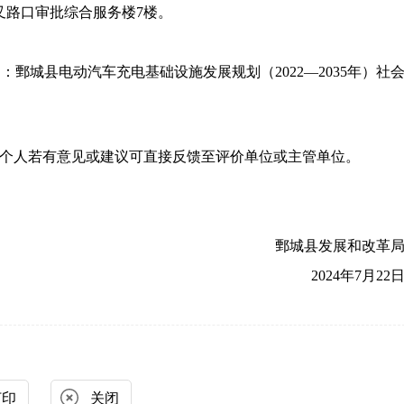
叉路口审批综合服务楼
7楼。
明：
鄄城县电动汽车充电基础设施发展规划（
2022—2035年）
社
个人若有意见或建议可直接反馈至评价单位
或主管单位
。
鄄城县发展和改革
2024
年
7
月
22
打印
关闭