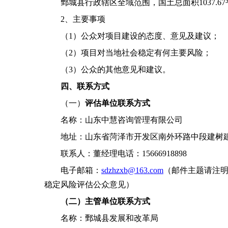
鄄城县行政辖区全域范围，国土总面积
1037.
2、
主要事项
（
1
）
公众对
项目
建设的态度、意见及建议；
（
2
）
项目
对当地社会稳定有何主要风险；
（
3
）
公众的其他意见和建议。
四、联系方式
（
一
）
评估单位联系方式
名称：山东中慧咨询管理有限公司
地址：山东省菏泽市开发区南外环路中段建树
联系人：
董
经理
电话：
15666918898
电子邮箱：
sdzhzxb@163.com
（邮件主题请注
稳定风险评估公众意见）
（二）主管
单位联系方式
名称：鄄城县发展和改革局