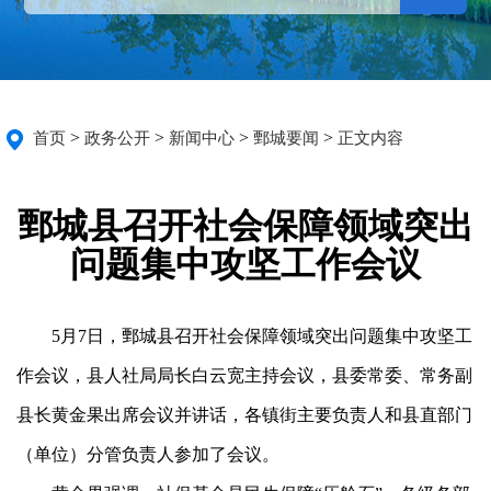
>
>
>
>
首页
政务公开
新闻中心
鄄城要闻
正文内容
鄄城县召开社会保障领域突出
问题集中攻坚工作会议
5
月
7
日
，鄄城县召开社会保障领域突出问题集中攻坚工
作会议，
县人社局局长白云宽主持会议，
县委常委、常务副
县长黄金果出席会议并讲话，各镇街
主要负责人和
县直
部门
（
单位
）
分管负责人参加
了
会议。