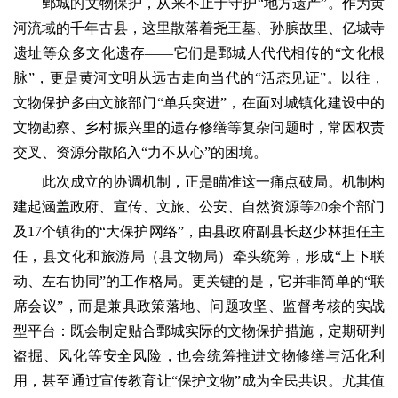
鄄城的文物保护，从来不止于守护“地方遗产”。作为黄
河流域的千年古县，这里散落着尧王墓、孙膑故里、亿城寺
遗址等众多文化遗存——它们是鄄城人代代相传的“文化根
脉”，更是黄河文明从远古走向当代的“活态见证”。以往，
文物保护多由文旅部门“单兵突进”，在面对城镇化建设中的
文物勘察、乡村振兴里的遗存修缮等复杂问题时，常因权责
交叉、资源分散陷入“力不从心”的困境。
此次成立的协调机制，正是瞄准这一痛点破局。机制构
建起涵盖政府、宣传、文旅、公安、自然资源等20余个部门
及17个镇街的“大保护网络”，由县政府副县长赵少林担任主
任，县文化和旅游局（县文物局）牵头统筹，形成“上下联
动、左右协同”的工作格局。更关键的是，它并非简单的“联
席会议”，而是兼具政策落地、问题攻坚、监督考核的实战
型平台：既会制定贴合鄄城实际的文物保护措施，定期研判
盗掘、风化等安全风险，也会统筹推进文物修缮与活化利
用，甚至通过宣传教育让“保护文物”成为全民共识。尤其值