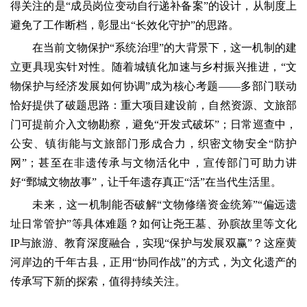
得关注的是“成员岗位变动自行递补备案”的设计，从制度上
避免了工作断档，彰显出“长效化守护”的思路。
在当前文物保护“系统治理”的大背景下，这一机制的建
立更具现实针对性。随着城镇化加速与乡村振兴推进，“文
物保护与经济发展如何协调”成为核心考题——多部门联动
恰好提供了破题思路：重大项目建设前，自然资源、文旅部
门可提前介入文物勘察，避免“开发式破坏”；日常巡查中，
公安、镇街能与文旅部门形成合力，织密文物安全“防护
网”；甚至在非遗传承与文物活化中，宣传部门可助力讲
好“鄄城文物故事”，让千年遗存真正“活”在当代生活里。
未来，这一机制能否破解“文物修缮资金统筹”“偏远遗
址日常管护”等具体难题？如何让尧王墓、孙膑故里等文化
IP与旅游、教育深度融合，实现“保护与发展双赢”？这座黄
河岸边的千年古县，正用“协同作战”的方式，为文化遗产的
传承写下新的探索，值得持续关注。